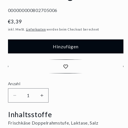
SKU:
000000000802705006
Normaler
€3,39
Preis
inkl. MwSt.
Lieferkosten
werden beim Checkout berechnet
Hinzufügen
Anzahl
Verringere
Erhöhe
die
die
Inhaltsstoffe
Menge
Menge
Frischkäse Doppelrahmstufe, Laktase, Salz