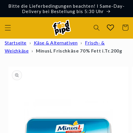
Direkt
Bitte die Lieferbedingungen beachten! I Same-Day-
zum
Delivery bei Bestellung bis 5:30 Uhr
Inhalt
Warenko
Startseite
›
Käse & Alternativen
›
Frisch- &
Weichkäse
›
MinusL Frischkäse 70% Fett i.Tr.200g
oduktinformationen
ringen