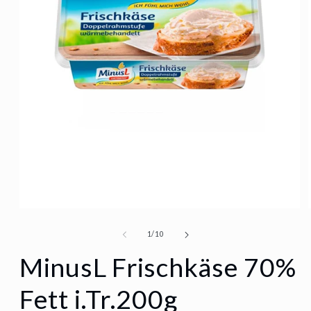
Medien
1
von
1
/
10
in
MinusL Frischkäse 70%
Modal
Fett i.Tr.200g
öffnen