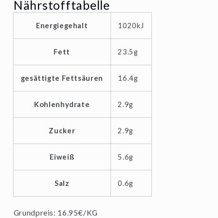
für
für
Nährstofftabelle
MinusL
MinusL
Energiegehalt
1020kJ
Frischkäse
Frischkäse
70%
70%
Fett
23.5g
Fett
Fett
gesättigte Fettsäuren
16.4g
i.Tr.200g
i.Tr.200g
Kohlenhydrate
2.9g
Zucker
2.9g
Eiweiß
5.6g
Salz
0.6g
Grundpreis: 16.95€/KG