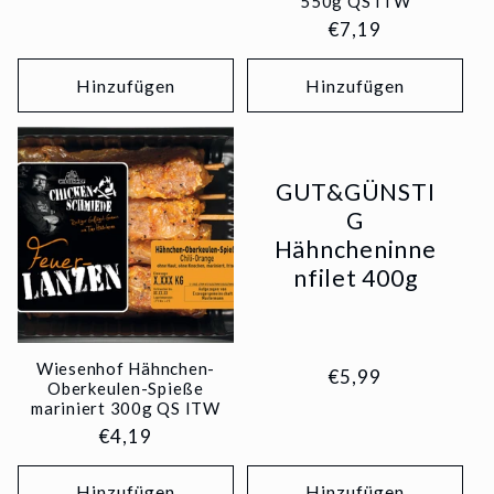
550g QS ITW
Normaler
€7,19
Preis
Hinzufügen
Hinzufügen
GUT&GÜNSTI
G
Hähncheninne
nfilet 400g
Wiesenhof Hähnchen-
Normaler
€5,99
Oberkeulen-Spieße
Preis
mariniert 300g QS ITW
Normaler
€4,19
Preis
Hinzufügen
Hinzufügen