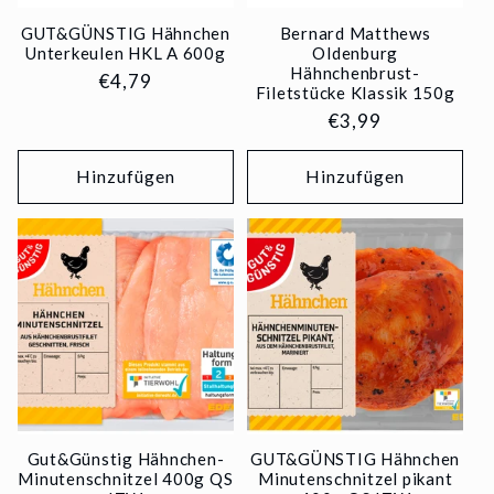
GUT&GÜNSTIG Hähnchen
Bernard Matthews
Unterkeulen HKL A 600g
Oldenburg
Hähnchenbrust-
Normaler
€4,79
Filetstücke Klassik 150g
Preis
Normaler
€3,99
Preis
Hinzufügen
Hinzufügen
Gut&Günstig Hähnchen-
GUT&GÜNSTIG Hähnchen
Minutenschnitzel 400g QS
Minutenschnitzel pikant