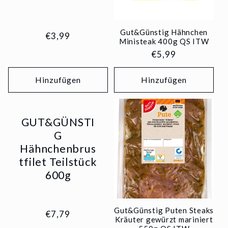
Gut&Günstig Hähnchen
Normaler
€3,99
Ministeak 400g QS ITW
Preis
Normaler
€5,99
Preis
Hinzufügen
Hinzufügen
GUT&GÜNSTI
G
Hähnchenbrus
tfilet Teilstück
600g
Gut&Günstig Puten Steaks
Normaler
€7,79
Kräuter gewürzt mariniert
Preis