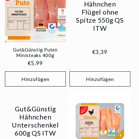
Hähnchen
Flügel ohne
Spitze 550g QS
ITW
Gut&Günstig Puten
Normaler
€3,39
Ministeaks 400g
Preis
Normaler
€5,99
Preis
Hinzufügen
Hinzufügen
Gut&Günstig
Hähnchen
Unterschenkel
600g QS ITW