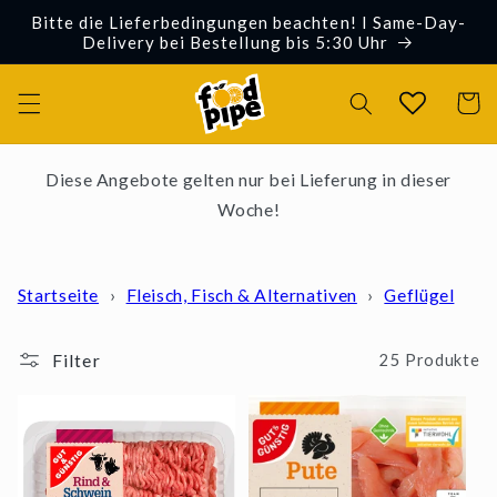
Direkt
Bitte die Lieferbedingungen beachten! I Same-Day-
zum
Delivery bei Bestellung bis 5:30 Uhr
Inhalt
Warenko
Diese Angebote gelten nur bei Lieferung in dieser
Woche!
Startseite
›
Fleisch, Fisch & Alternativen
›
Geflügel
Filter
25 Produkte