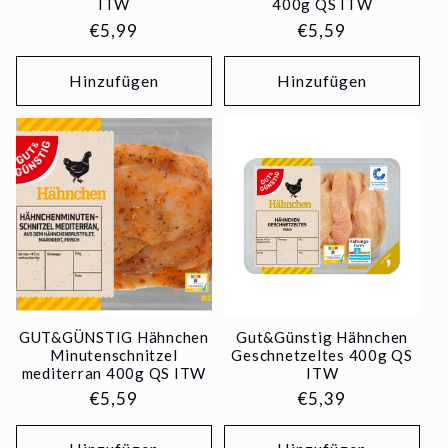
ITW
400g QS ITW
Normaler
€5,99
Normaler
€5,59
Preis
Preis
Hinzufügen
Hinzufügen
GUT&GÜNSTIG Hähnchen
Gut&Günstig Hähnchen
Minutenschnitzel
Geschnetzeltes 400g QS
mediterran 400g QS ITW
ITW
Normaler
€5,59
Normaler
€5,39
Preis
Preis