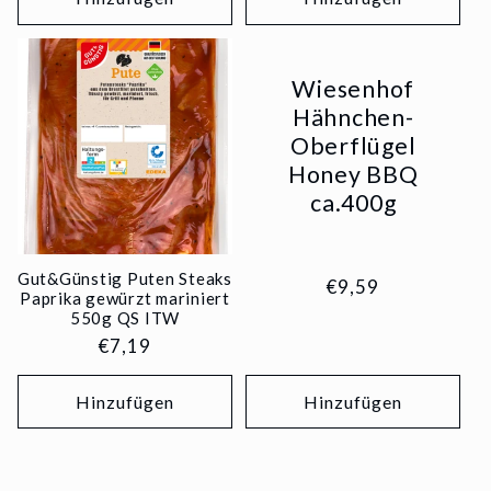
Wiesenhof
Hähnchen-
Oberflügel
Honey BBQ
ca.400g
Gut&Günstig Puten Steaks
Normaler
€9,59
Paprika gewürzt mariniert
Preis
550g QS ITW
Normaler
€7,19
Preis
Hinzufügen
Hinzufügen