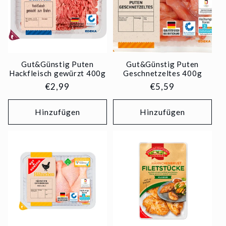
Gut&Günstig Puten
Gut&Günstig Puten
Hackfleisch gewürzt 400g
Geschnetzeltes 400g
Normaler
€2,99
Normaler
€5,59
Preis
Preis
Hinzufügen
Hinzufügen