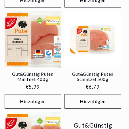
Hinzufügen
Hinzufügen
Gut&Günstig Puten
Gut&Günstig Puten
Minifilet 400g
Schnitzel 500g
Normaler
€5,99
Normaler
€6,79
Preis
Preis
Hinzufügen
Hinzufügen
Gut&Günstig