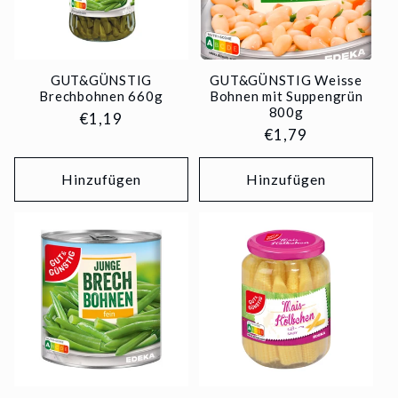
GUT&GÜNSTIG
GUT&GÜNSTIG Weisse
Brechbohnen 660g
Bohnen mit Suppengrün
800g
Normaler
€1,19
Normaler
€1,79
Preis
Preis
Hinzufügen
Hinzufügen