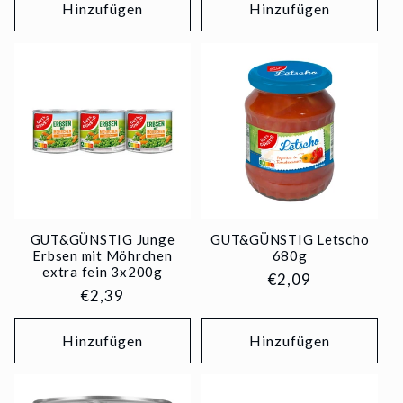
Hinzufügen
Hinzufügen
GUT&GÜNSTIG Junge
GUT&GÜNSTIG Letscho
Erbsen mit Möhrchen
680g
extra fein 3x200g
Normaler
€2,09
Normaler
€2,39
Preis
Preis
Hinzufügen
Hinzufügen