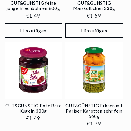
GUT&GÜNSTIG feine
GUT&GÜNSTIG
junge Brechbohnen 800g
Maiskölbchen 330g
Normaler
€1,49
Normaler
€1,59
Preis
Preis
Hinzufügen
Hinzufügen
GUT&GÜNSTIG Rote Bete
GUT&GÜNSTIG Erbsen mit
Kugeln 330g
Pariser Karotten sehr fein
660g
Normaler
€1,49
Normaler
€1,79
Preis
Preis