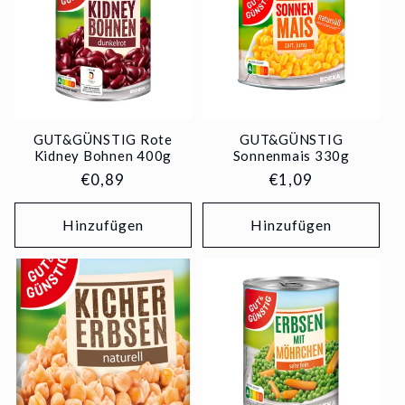
GUT&GÜNSTIG Rote
GUT&GÜNSTIG
Kidney Bohnen 400g
Sonnenmais 330g
Normaler
€0,89
Normaler
€1,09
Preis
Preis
Hinzufügen
Hinzufügen