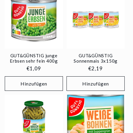
GUT&GÜNSTIG junge
GUT&GÜNSTIG
Erbsen sehr fein 400g
Sonnenmais 3x150g
Normaler
€1,09
Normaler
€2,19
Preis
Preis
Hinzufügen
Hinzufügen