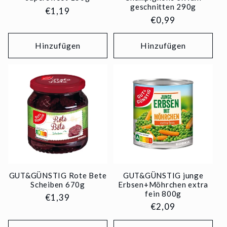
geschnitten 290g
Normaler
€1,19
Normaler
€0,99
Preis
Preis
Hinzufügen
Hinzufügen
GUT&GÜNSTIG Rote Bete
GUT&GÜNSTIG junge
Scheiben 670g
Erbsen+Möhrchen extra
fein 800g
Normaler
€1,39
Normaler
€2,09
Preis
Preis