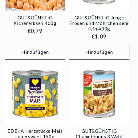
GUT&GÜNSTIG
GUT&GÜNSTIG Junge
Kichererbsen 400g
Erbsen und Möhrchen sehr
fein 400g
Normaler
€0,79
Normaler
€1,09
Preis
Preis
Hinzufügen
Hinzufügen
EDEKA Herzstücke Mais
GUT&GÜNSTIG
supersweet 150g
Champignons 3.Wahl