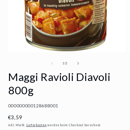
Medien
1
von
1
/
2
in
Maggi Ravioli Diavoli
Modal
800g
öffnen
SKU:
000000000128688001
Normaler
€3,59
Preis
inkl. MwSt.
Lieferkosten
werden beim Checkout berechnet