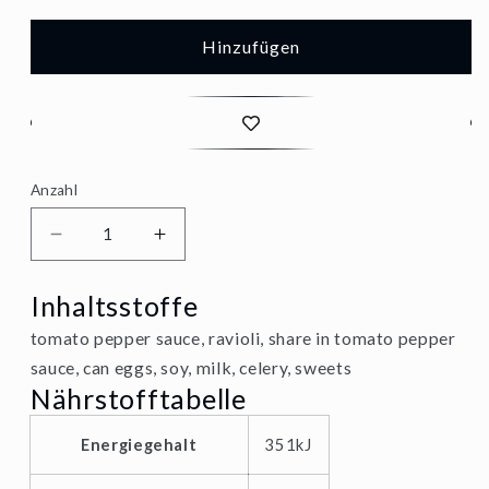
Hinzufügen
Anzahl
Verringere
Erhöhe
die
die
Inhaltsstoffe
Menge
Menge
tomato pepper sauce, ravioli, share in tomato pepper
für
für
sauce, can eggs, soy, milk, celery, sweets
Maggi
Maggi
Nährstofftabelle
Ravioli
Ravioli
Energiegehalt
351kJ
Diavoli
Diavoli