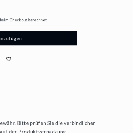
beim Checkout berechnet
inzufügen
währ. Bitte prüfen Sie die verbindlichen
 auf der Produktverpackung.
ner