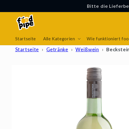
Direkt
Bitte die Lieferb
zum
Inhalt
Startseite
Alle Kategorien
Wie funktioniert fo
Startseite
›
Getränke
›
Weißwein
›
Beckstei
Zu
Produktinformationen
springen