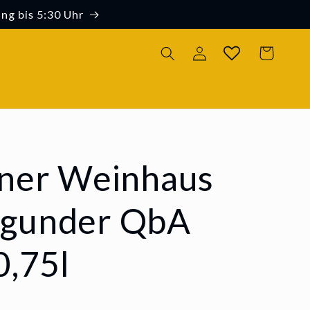
ng bis 5:30 Uhr
Einloggen
Warenkorb
iner Weinhaus
gunder QbA
0,75l