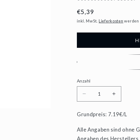
Normaler
€5,39
Preis
inkl. MwSt.
Lieferkosten
werden 
H
Anzahl
Verringere
Erhöhe
die
die
Grundpreis: 7.19€/L
Menge
Menge
für
für
Alle Angaben sind ohne Ge
Angaben des Herstellers
Becksteiner
Beckstei