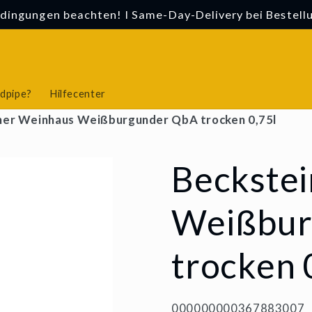
edingungen beachten! I Same-Day-Delivery bei Bestellu
odpipe?
Hilfecenter
ner Weinhaus Weißburgunder QbA trocken 0,75l
Beckste
Weißbur
trocken 
SKU:
000000000367883007